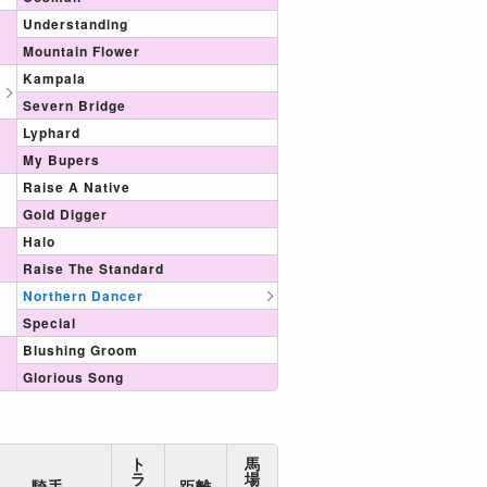
Understanding
Mountain Flower
Kampala
Severn Bridge
Lyphard
My Bupers
Raise A Native
Gold Digger
Halo
Raise The Standard
Northern Dancer
Special
Blushing Groom
Glorious Song
ト
馬
ラ
場
騎手
距離