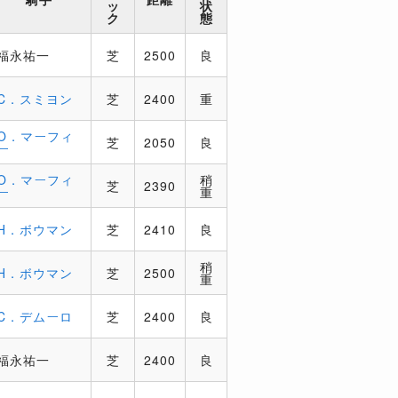
ッ
状
ク
態
福永祐一
芝
2500
良
C．スミヨン
芝
2400
重
O．マーフィ
芝
2050
良
ー
O．マーフィ
稍
芝
2390
ー
重
H．ボウマン
芝
2410
良
稍
H．ボウマン
芝
2500
重
C．デムーロ
芝
2400
良
福永祐一
芝
2400
良