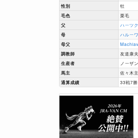
性別
牡
毛色
栗毛
父
ハーツ
母
ハルー
母父
Machiav
調教師
友道康
生産者
ノーザ
馬主
佐々木
通算成績
33戦7勝[