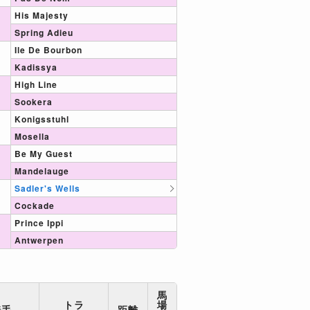
His Majesty
Spring Adieu
Ile De Bourbon
Kadissya
High Line
Sookera
Konigsstuhl
Mosella
Be My Guest
Mandelauge
Sadler's Wells
Cockade
Prince Ippi
Antwerpen
馬
トラ
場
騎手
距離