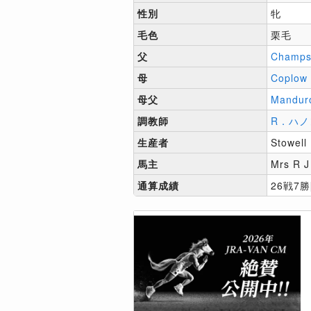
性別
牝
毛色
栗毛
父
Champs
母
Coplow
母父
Mandur
調教師
R．ハノ
生産者
Stowell 
馬主
Mrs R J
通算成績
26戦7勝[