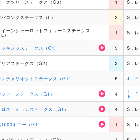
オークツリーステークス（G3）
1
S．
ピパロングステークス（L）
2
S．
クイーンシャーロットフィリーズステークス
1
S．
（L）
ロッキンジステークス（G1）
9
S．
ダリアステークス（G2）
3
S．
サンチャリオットステークス（G1）
5
J．ド
T．
ナッソーステークス（G1）
4
ド
コロネーションステークス（G1）
4
S．
英1000ギニー（G1）
1
S．
ネルグウィンステークス（G3）
4
S．