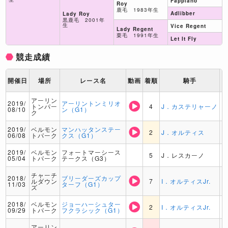
Fappiano
Roy
鹿毛 1983年生
Adlibber
Lady Roy
黒鹿毛 2001年
生
Vice Regent
Lady Regent
栗毛 1991年生
Let It Fly
競走成績
開催日
場所
レース名
動画
着順
騎手
アーリン
2019/
アーリントンミリオ
トンパー
4
J．カステリャーノ
08/10
ン（G1）
ク
2019/
ベルモン
マンハッタンステー
2
J．オルティス
06/08
トパーク
クス（G1）
2019/
ベルモン
フォートマーシース
5
J．レスカーノ
05/04
トパーク
テークス（G3）
チャーチ
2018/
ブリーダーズカップ
ルダウン
7
I．オルティスJr.
11/03
ターフ（G1）
ズ
2018/
ベルモン
ジョーハーシュター
2
I．オルティスJr.
09/29
トパーク
フクラシック（G1）
アーリン