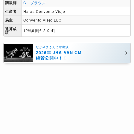
調教師
C．ブラウン
生産者
Haras Convento Viejo
馬主
Convento Viejo LLC
通算成
12戦6勝[6-2-0-4]
績
なかやまきんに君出演
2026年 JRA-VAN CM
絶賛公開中！！