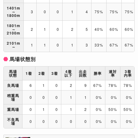
1401m
～
3
0
0
1
4
75%
75%
75%
1800m
1801m
～
2
1
0
2
5
40%
60%
60%
2100m
2101m
1
1
0
1
3
33%
67%
67%
～
馬場状態別
馬場
4着
出走
連対
3着
1着
2着
3着
勝率
状態
以下
回数
率
内率
良馬場
6
1
0
2
9
67%
78%
78%
稍重馬
0
0
0
1
1
0%
0%
0%
場
重馬場
0
1
0
1
2
0%
50%
50%
不良馬
0
0
0
0
0
0%
0%
0%
場