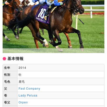
基本情報
生年
2014
性別
牡
毛色
鹿毛
父
Fast Company
母
Lady Pelusa
母父
Orpen