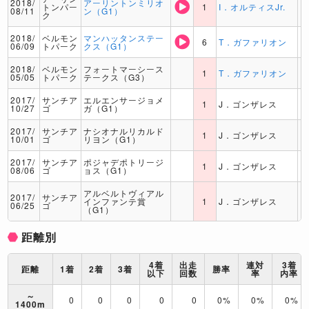
2018/
アーリントンミリオ
トンパー
1
I．オルティスJr.
08/11
ン（G1）
ク
2018/
ベルモン
マンハッタンステー
6
T．ガファリオン
06/09
トパーク
クス（G1）
2018/
ベルモン
フォートマーシース
1
T．ガファリオン
05/05
トパーク
テークス（G3）
2017/
サンチア
エルエンサージョメ
1
J．ゴンザレス
10/27
ゴ
ガ（G1）
2017/
サンチア
ナシオナルリカルド
1
J．ゴンザレス
10/01
ゴ
リヨン（G1）
2017/
サンチア
ポジャデポトリージ
1
J．ゴンザレス
08/06
ゴ
ョス（G1）
アルベルトヴィアル
2017/
サンチア
インファンテ賞
1
J．ゴンザレス
06/25
ゴ
（G1）
距離別
4着
出走
連対
3着
距離
1着
2着
3着
勝率
以下
回数
率
内率
～
0
0
0
0
0
0%
0%
0%
1400m