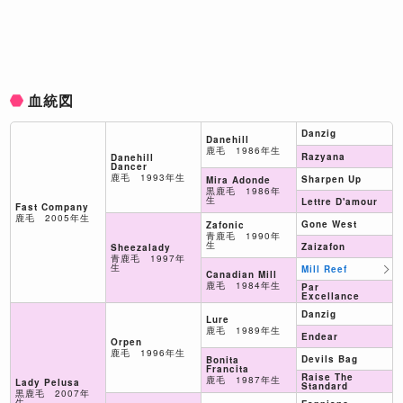
血統図
Danzig
Danehill
鹿毛 1986年生
Razyana
Danehill
Dancer
鹿毛 1993年生
Sharpen Up
Mira Adonde
黒鹿毛 1986年
生
Lettre D'amour
Fast Company
鹿毛 2005年生
Gone West
Zafonic
青鹿毛 1990年
生
Zaizafon
Sheezalady
青鹿毛 1997年
生
Mill Reef
Canadian Mill
鹿毛 1984年生
Par
Excellance
Danzig
Lure
鹿毛 1989年生
Endear
Orpen
鹿毛 1996年生
Devils Bag
Bonita
Francita
Raise The
鹿毛 1987年生
Lady Pelusa
Standard
黒鹿毛 2007年
生