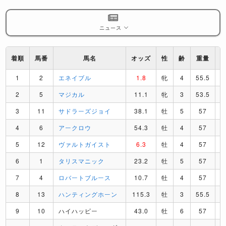
ニュース
着順
馬番
馬名
オッズ
性
齢
重量
1
2
エネイブル
1.8
牝
4
55.5
2
5
マジカル
11.1
牝
3
53.5
3
11
サドラーズジョイ
38.1
牡
5
57
4
6
アークロウ
54.3
牡
4
57
5
12
ヴァルトガイスト
6.3
牡
4
57
6
1
タリスマニック
23.2
牡
5
57
7
4
ロバートブルース
10.7
牡
4
57
I
8
13
ハンティングホーン
115.3
牡
3
55.5
9
10
ハイハッピー
43.0
牡
6
57