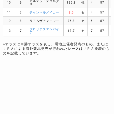
カルテットデコルダ
10
9
136.8
牡
4
57
B
ス
11
3
チャンネルメイカー
8.5
セ
4
57
12
8
リアムザチャーマー
76.8
セ
5
57
グロリアスエンパイ
13
7
13.7
セ
7
57
ア
※オッズは単勝オッズを表し、現地主催者発表のもの、または
ＪＲＡによる海外競馬発売が行われたレースはＪＲＡ発表のも
のを記載しています。