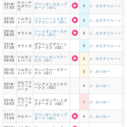
チャーチ
2018/
ブリーダーズカップ
ルダウン
3
J．カステリャーノ
11/03
ターフ（G1）
ズ
2018/
ベルモン
ジョーハーシュター
3
J．カステリャーノ
09/29
トパーク
フクラシック（G1）
2018/
ソードダンサーステ
サラトガ
6
J．カステリャーノ
08/25
ークス（G1）
2018/
ボウリンググリーン
サラトガ
3
J．カステリャーノ
07/28
ステークス（G2）
2018/
ベルモン
マンハッタンステー
2
J．カステリャーノ
06/09
トパーク
クス（G1）
2018/
ベルモン
マンノウォーステー
2
J．ルパルー
05/12
トパーク
クス（G1）
ガルフス
2018/
パンアメリカンステ
トリーム
4
J．ルパルー
03/31
ークス（G2）
パーク
ガルフス
2018/
マックディアーミダ
トリーム
1
J．ルパルー
03/03
ステークス（G2）
パーク
2017/
ブリーダーズカップ
デルマー
4
J．ルパルー
11/04
ターフ（G1）