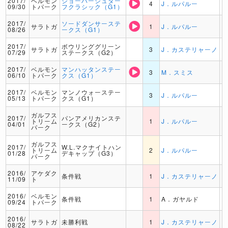
2017/
ベルモン
ジョーハーシュター
4
J．ルパルー
09/30
トパーク
フクラシック（G1）
2017/
ソードダンサーステ
サラトガ
1
J．ルパルー
08/26
ークス（G1）
2017/
ボウリンググリーン
サラトガ
3
J．カステリャーノ
07/29
ステークス（G2）
2017/
ベルモン
マンハッタンステー
3
M．スミス
06/10
トパーク
クス（G1）
2017/
ベルモン
マンノウォーステー
3
J．ルパルー
05/13
トパーク
クス（G1）
ガルフス
2017/
パンアメリカンステ
トリーム
1
J．ルパルー
04/01
ークス（G2）
パーク
ガルフス
2017/
W.L.マクナイトハン
トリーム
2
J．ルパルー
01/28
デキャップ（G3）
パーク
2016/
アケダク
条件戦
1
J．カステリャーノ
11/09
ト
2016/
ベルモン
条件戦
1
A．ガヤルド
09/24
トパーク
2016/
サラトガ
未勝利戦
1
J．カステリャーノ
08/22