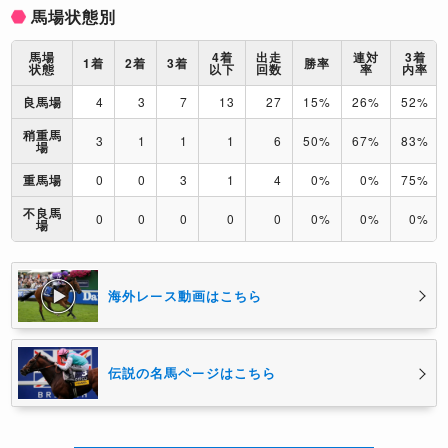
馬場状態別
馬場
4着
出走
連対
3着
1着
2着
3着
勝率
状態
以下
回数
率
内率
良馬場
4
3
7
13
27
15%
26%
52%
稍重馬
3
1
1
1
6
50%
67%
83%
場
重馬場
0
0
3
1
4
0%
0%
75%
不良馬
0
0
0
0
0
0%
0%
0%
場
海外レース動画はこちら
伝説の名馬ページはこちら