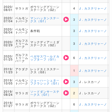
2020/
ボウリンググリーン
サラトガ
4
J．カステリャーノ
08/01
ステークス（G2）
2020/
ベルモン
マンハッタンステー
3
J．カステリャーノ
07/04
トパーク
クス（G1）
2020/
ベルモン
条件戦
3
J．カステリャーノ
06/04
トパーク
ガルフス
2020/
マックディアーミダ
トリーム
3
J．カステリャーノ
02/29
ステークス（G2）
パーク
ガルフス
2020/
ペガサスワールドカ
トリーム
6
J．カステリャーノ
01/25
ップターフ（G1）
パーク
2019/
アケダク
レッドスミスステー
1
J．カステリャーノ
11/23
ト
クス（G3）
2019/
ベルモン
ジョーハーシュター
3
J．レスカーノ
10/05
トパーク
フクラシック（G1）
2019/
ソードダンサーステ
サラトガ
2
J．レスカーノ
08/24
ークス（G1）
2019/
ボウリンググリーン
サラトガ
6
J．カステリャーノ
07/27
ステークス（G2）