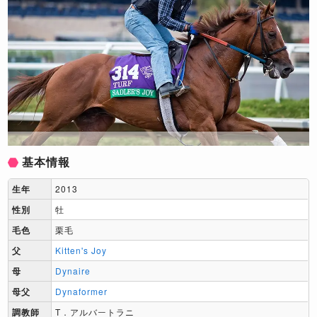
基本情報
生年
2013
性別
牡
毛色
栗毛
父
Kitten's Joy
母
Dynaire
母父
Dynaformer
調教師
T．アルバートラニ