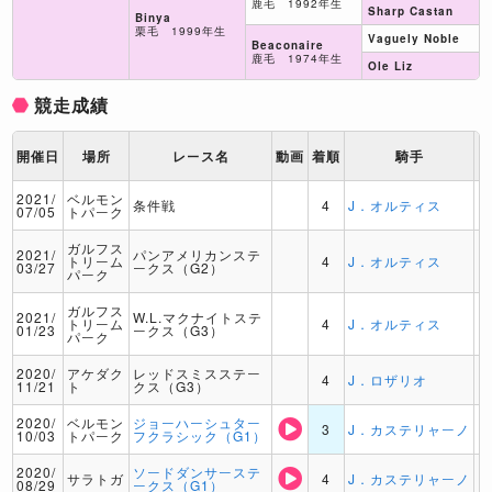
鹿毛 1992年生
Sharp Castan
Binya
栗毛 1999年生
Vaguely Noble
Beaconaire
鹿毛 1974年生
Ole Liz
競走成績
開催日
場所
レース名
動画
着順
騎手
2021/
ベルモン
条件戦
4
J．オルティス
07/05
トパーク
ガルフス
2021/
パンアメリカンステ
トリーム
4
J．オルティス
03/27
ークス（G2）
パーク
ガルフス
2021/
W.L.マクナイトステ
トリーム
4
J．オルティス
01/23
ークス（G3）
パーク
2020/
アケダク
レッドスミスステー
4
J．ロザリオ
11/21
ト
クス（G3）
2020/
ベルモン
ジョーハーシュター
3
J．カステリャーノ
10/03
トパーク
フクラシック（G1）
2020/
ソードダンサーステ
サラトガ
4
J．カステリャーノ
08/29
ークス（G1）