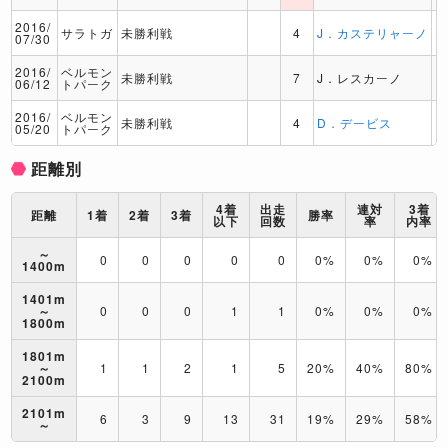
2016/
サラトガ
未勝利戦
4
J．カステリャーノ
07/30
2016/
ベルモン
未勝利戦
7
J．レスカーノ
06/12
トパーク
2016/
ベルモン
未勝利戦
4
D．デービス
05/20
トパーク
距離別
4着
出走
連対
3着
距離
1着
2着
3着
勝率
以下
回数
率
内率
～
0
0
0
0
0
0%
0%
0%
1400m
1401m
～
0
0
0
1
1
0%
0%
0%
1800m
1801m
～
1
1
2
1
5
20%
40%
80%
2100m
2101m
6
3
9
13
31
19%
29%
58%
～