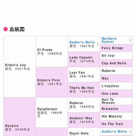
血統図
Northern
Dancer
Sadler's Wells
鹿毛 1981年生
Fairy Bridge
El Prado
芦毛 1989年生
Sir Ivor
Lady Capulet
芦毛 1974年生
Cap And Bells
Kitten's Joy
栗毛 2001年生
Roberto
Lear Fan
鹿毛 1981年生
Wac
Kitten's First
鹿毛 1991年生
L'enjoleur
That's My Hon
栗毛 1983年生
One Lane
Hail To
Reason
Roberto
鹿毛 1969年生
Bramalea
Dynaformer
黒鹿毛 1985年
生
His Majesty
Andover Way
鹿毛 1978年生
On The Trail
Dynaire
鹿毛 2008年生
Sadler's Wells
Royal Solo