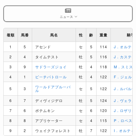
ニュース
着順
馬番
馬名
性
齢
重量
騎手
1
5
アセンド
セ
5
114
J．オルテ
2
4
タイムテスト
牡
5
116
J．カステ
3
9
サドラーズジョイ
牡
4
118
M．スミス
4
1
ビーチパトロール
牡
4
122
F．ジェル
ワールドアプルーバ
5
3
セ
5
122
J．ルパルー
ル
6
7
ディヴィジデロ
牡
5
124
J．ヴェラ
7
6
ポテムキン
セ
6
120
J．ロザリオ
8
8
アプリケーター
セ
4
115
P．ロペス
9
2
ウェイクフォレスト
牡
7
122
I．オルティス