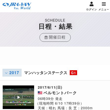
ログイン
メニュー
SCHEDULE
日程・結果
開催日程
2017
マンハッタンステークス
G1
2017/6/11(日)
ベルモントパーク
06時39分 発走
（現地時間 6/10 17時39分）
天候：晴れ
馬場：良
芝：2000m