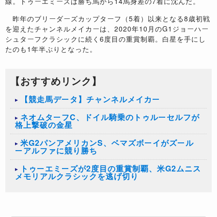
線。トゥーエミーズは勝ち馬から14馬身差の7着に沈んだ。
昨年のブリーダーズカップターフ（5着）以来となる8歳初戦
を迎えたチャンネルメイカーは、2020年10月のG1ジョーハー
シュターフクラシックに続く6度目の重賞制覇。白星を手にし
たのも1年半ぶりとなった。
【おすすめリンク】
【競走馬データ】チャンネルメイカー
ネオムターフC、ドイル騎乗のトゥルーセルフが
格上撃破の金星
米G2パンアメリカンS、ベマズボーイがズール
ーアルファに競り勝ち
トゥーエミーズが2度目の重賞制覇、米G2ムニス
メモリアルクラシックを逃げ切り