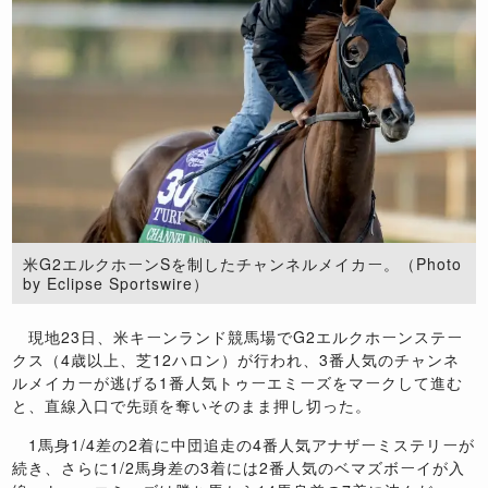
米G2エルクホーンSを制したチャンネルメイカー。（Photo
by Eclipse Sportswire）
現地23日、米キーンランド競馬場でG2エルクホーンステー
クス（4歳以上、芝12ハロン）が行われ、3番人気のチャンネ
ルメイカーが逃げる1番人気トゥーエミーズをマークして進む
と、直線入口で先頭を奪いそのまま押し切った。
1馬身1/4差の2着に中団追走の4番人気アナザーミステリーが
続き、さらに1/2馬身差の3着には2番人気のベマズボーイが入