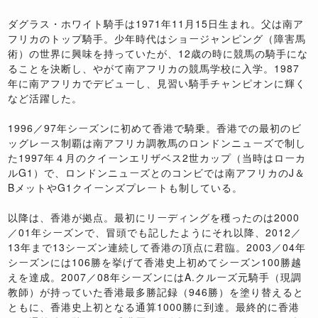
ダグラス・ホワイト騎手は1971年11月15日生まれ。父は南ア
フリカのトップ騎手。少年時代はショージャンピング（障害馬
術）の世界に興味を持っていたが、12歳の時に競馬の騎手にな
ることを決断し、やがて南アフリカの競馬学校に入学。1987
年に南アフリカでデビューし、見習い騎手チャンピオンに輝く
など活躍した。
1996／97年シーズンに初めて香港で騎乗。香港での最初のビ
ッグレース制覇は南アフリカ調教馬のロンドンニューズで制し
た1997年４月のクイーンエリザベス2世カップ（当時はローカ
ルG1）で、ロンドンニューズとのコンビでは南アフリカのJ＆
BメットやG1クイーンズプレートも制している。
以降は、香港が拠点。最初にリーディングを穫ったのは2000
／01年シーズンで、冒頭でも記したようにそれ以降、2012／
13年まで13シーズン連続して香港の頂点に君臨。2003／04年
シーズンには106勝を挙げて香港史上初めてシーズン100勝越
えを達成。2007／08年シーズンにはA.クルーズ元騎手（現調
教師）が持っていた香港最多勝記録（946勝）を塗り替えると
ともに、香港史上初となる通算1000勝に到達。最終的に香港