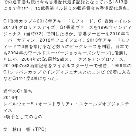
での通算勝ち鞍は今も香港歴代最多記録となっている1813勝
にまで伸びた。15億香港ドル超えの収得賞金も香港歴代最多。
G1香港カップを2013年アキードモフィード、G1香港マイルを
2013年グロリアスデイズ、G1香港ヴァーズを1998年インディ
ジェナス（当時G2）で制したほか、香港ダービーを2010年ス
ーパーサティン、2012年フェイフェイ、2013年アキードモフ
ィードで3勝を挙げるなど数々のビッグレースを制覇。日本で
も2004年のワールドスーパージョッキーズシリーズに優勝し
たほか、2004年のG3函館2歳ステークスをアンブロワーズ、
2010年のG3函館記念をマイネルスターリーで優勝。1999年の
G1ジャパンカップでインディジェナスとのコンビで2着に入る
などG1で4度2着になった。
近年のG1勝ち
2016年
レイルウェーS（オーストラリア）：スケールズオブジャステ
ィス
※騎手としてのもの
文：秋山 響（TPC）