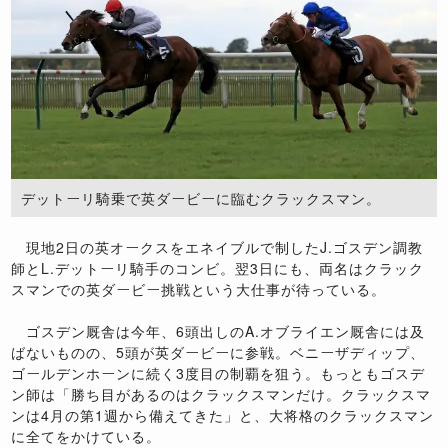
デットーリ騎乗で英ダービーに臨むクラックスマン。
現地2日の英オークスをエネイブルで制したJ.ゴスデン調教
師とL.デットーリ騎手のコンビ。翌3日にも、両名はクラック
スマンでの英ダービー挑戦という大仕事が待っている。
ゴスデン厩舎は今年、6頭出しのA.オブライエン厩舎には及
ばないものの、5頭が英ダービーに参戦。ベニーザディップ、
ゴールデンホーンに続く3度目の制覇を狙う。もっともゴスデ
ン師は「勝ち目があるのはクラックスマンだけ。クラックスマ
ンは4月の第1週から備えてきた」と、大将格のクラックスマン
に全てをかけている。