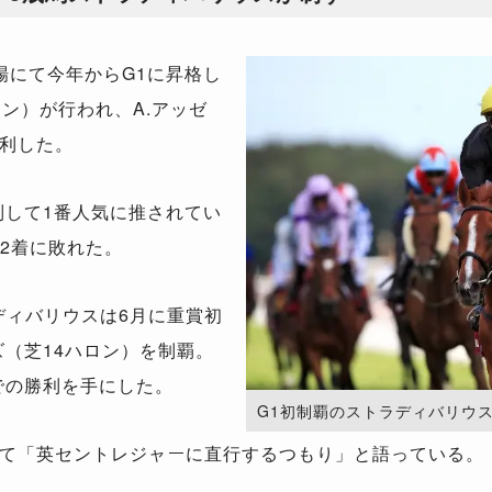
にて今年からG1に昇格し
ン）が行われ、A.アッゼ
利した。
して1番人気に推されてい
の2着に敗れた。
ディバリウスは6月に重賞初
ズ（芝14ハロン）を制覇。
での勝利を手にした。
G1初制覇のストラディバリウ
て「英セントレジャーに直行するつもり」と語っている。