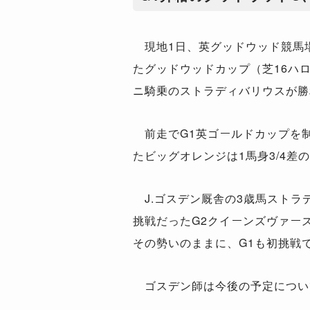
現地1日、英グッドウッド競馬場
たグッドウッドカップ（芝16ハロ
ニ騎乗のストラディバリウスが勝
前走でG1英ゴールドカップを制
たビッグオレンジは1馬身3/4差
J.ゴスデン厩舎の3歳馬ストラ
挑戦だったG2クイーンズヴァー
その勢いのままに、G1も初挑戦
ゴスデン師は今後の予定につい