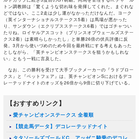
トン調教師は「驚くような切れ味を発揮してくれた。まぐれな
どではない。ここ2走は少し運がなかっただけなんだ。ヨーク
（英インターナショナルステークス5着）は馬場が悪かった
り、サンダウン（エクリプスステークス6着）ではゴチャつい
たりね。ロイヤルアスコット（プリンスオブウェールズステー
クス2着）は素晴らしかったし」と単勝26倍の伏兵評価に反
発。3月から使いづめのため今回を最終戦にする考えもあった
としながら、「英チャンピオンステークスを狙うかもしれな
い」ともう一戦に言及した。
なお、この勝利を受けて大手ブックメーカーの『ラドブロー
クス』と『ベットフェア』は、英チャンピオンSにおけるデコ
レーテッドナイトのオッズを26倍から9倍に切り下げている。
【おすすめリンク】
愛チャンピオンステークス 全着順
【競走馬データ】デコレーテッドナイト
タタソールズゴールドC、アッゼニ騎乗のデコレ