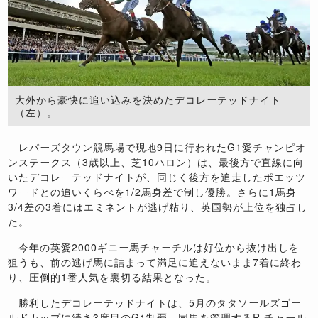
大外から豪快に追い込みを決めたデコレーテッドナイト
（左）。
レパーズタウン競馬場で現地9日に行われたG1愛チャンピオ
ンステークス（3歳以上、芝10ハロン）は、最後方で直線に向
いたデコレーテッドナイトが、同じく後方を追走したポエッツ
ワードとの追いくらべを1/2馬身差で制し優勝。さらに1馬身
3/4差の3着にはエミネントが逃げ粘り、英国勢が上位を独占し
た。
今年の英愛2000ギニー馬チャーチルは好位から抜け出しを
狙うも、前の逃げ馬に詰まって満足に追えないまま7着に終わ
り、圧倒的1番人気を裏切る結果となった。
勝利したデコレーテッドナイトは、5月のタタソールズゴー
ルドカップに続き3度目のG1制覇。同馬を管理するR.チャール