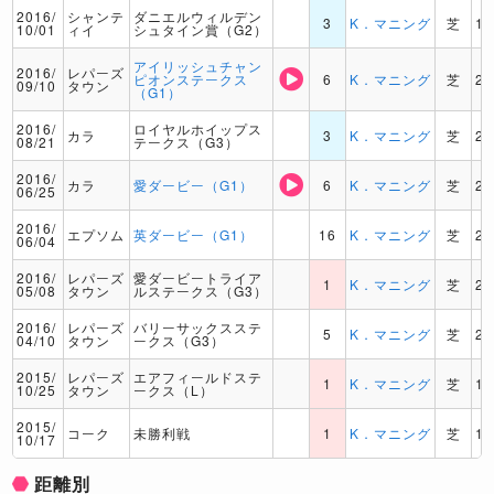
2016/
シャンテ
ダニエルウィルデン
3
K．マニング
芝
16
10/01
ィイ
シュタイン賞（G2）
アイリッシュチャン
2016/
レパーズ
ピオンステークス
6
K．マニング
芝
20
09/10
タウン
（G1）
2016/
ロイヤルホイップス
カラ
3
K．マニング
芝
20
08/21
テークス（G3）
2016/
カラ
愛ダービー（G1）
6
K．マニング
芝
24
06/25
2016/
エプソム
英ダービー（G1）
16
K．マニング
芝
24
06/04
2016/
レパーズ
愛ダービートライア
1
K．マニング
芝
20
05/08
タウン
ルステークス（G3）
2016/
レパーズ
バリーサックスステ
5
K．マニング
芝
20
04/10
タウン
ークス（G3）
2015/
レパーズ
エアフィールドステ
1
K．マニング
芝
18
10/25
タウン
ークス（L）
2015/
コーク
未勝利戦
1
K．マニング
芝
14
10/17
距離別