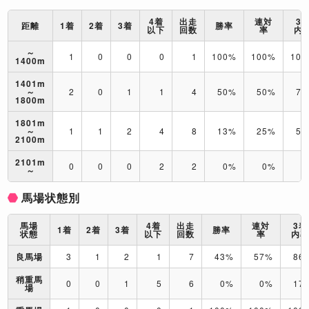
4着
出走
連対
3
距離
1着
2着
3着
勝率
以下
回数
率
内
～
1
0
0
0
1
100%
100%
10
1400m
1401m
～
2
0
1
1
4
50%
50%
75
1800m
1801m
～
1
1
2
4
8
13%
25%
50
2100m
2101m
0
0
0
2
2
0%
0%
0
～
馬場状態別
馬場
4着
出走
連対
3着
1着
2着
3着
勝率
状態
以下
回数
率
内
良馬場
3
1
2
1
7
43%
57%
86
稍重馬
0
0
1
5
6
0%
0%
17
場