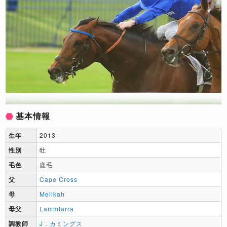
基本情報
生年
2013
性別
牡
毛色
鹿毛
父
Cape Cross
母
Melikah
母父
Lammtarra
調教師
J．カミングス