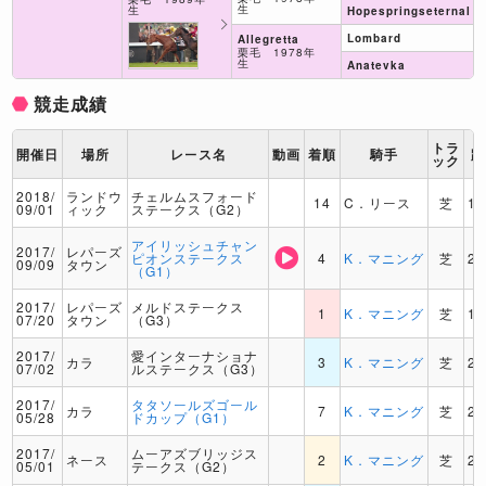
生
生
Hopespringseternal
Lombard
Allegretta
栗毛 1978年
生
Anatevka
競走成績
トラ
開催日
場所
レース名
動画
着順
騎手
距
ック
2018/
ランドウ
チェルムスフォード
14
C．リース
芝
16
09/01
ィック
ステークス（G2）
アイリッシュチャン
2017/
レパーズ
ピオンステークス
4
K．マニング
芝
20
09/09
タウン
（G1）
2017/
レパーズ
メルドステークス
1
K．マニング
芝
18
07/20
タウン
（G3）
2017/
愛インターナショナ
カラ
3
K．マニング
芝
20
07/02
ルステークス（G3）
2017/
タタソールズゴール
カラ
7
K．マニング
芝
21
05/28
ドカップ（G1）
2017/
ムーアズブリッジス
ネース
2
K．マニング
芝
20
05/01
テークス（G2）