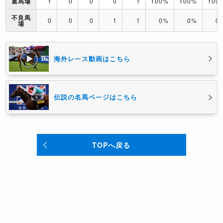
重馬場
1
0
0
0
1
100%
100%
100
不良馬
0
0
0
1
1
0%
0%
0
場
海外レース動画はこちら
伝説の名馬ページはこちら
TOPへ戻る