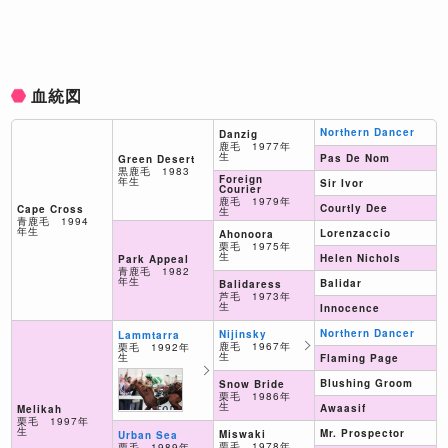
血統図
Northern Dancer
Danzig
鹿毛 1977年
生
Pas De Nom
Green Desert
黒鹿毛 1983
Foreign
年生
Sir Ivor
Courier
鹿毛 1979年
Courtly Dee
Cape Cross
生
青鹿毛 1994
年生
Lorenzaccio
Ahonoora
栗毛 1975年
生
Helen Nichols
Park Appeal
青鹿毛 1982
年生
Balidar
Balidaress
芦毛 1973年
生
Innocence
Northern Dancer
Nijinsky
Lammtarra
鹿毛 1967年
栗毛 1992年
生
生
Flaming Page
Blushing Groom
Snow Bride
栗毛 1986年
生
Awaasif
Melikah
栗毛 1997年
生
Mr. Prospector
Miswaki
Urban Sea
栗毛 1978年
栗毛 1989年