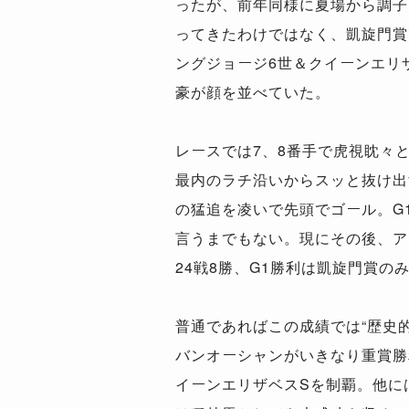
ったが、前年同様に夏場から調子
ってきたわけではなく、凱旋門賞
ングジョージ6世＆クイーンエリ
豪が顔を並べていた。
レースでは7、8番手で虎視眈々
最内のラチ沿いからスッと抜け出
の猛追を凌いで先頭でゴール。G
言うまでもない。現にその後、ア
24戦8勝、G1勝利は凱旋門賞の
普通であればこの成績では“歴史
バンオーシャンがいきなり重賞勝
イーンエリザベスSを制覇。他に