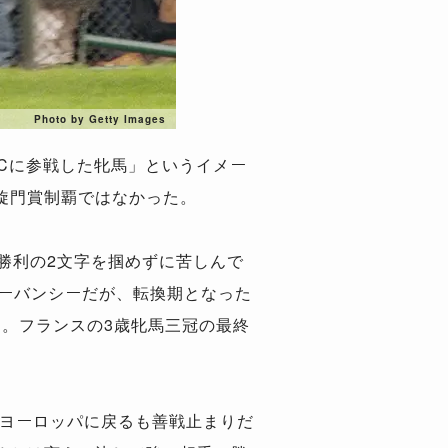
Photo by Getty Images
Cに参戦した牝馬」というイメー
旋門賞制覇ではなかった。
勝利の2文字を掴めずに苦しんで
アーバンシーだが、転換期となった
利。フランスの3歳牝馬三冠の最終
びヨーロッパに戻るも善戦止まりだ