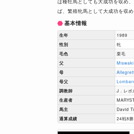
は種牡馬としても大成功を収め、
ば、繁殖牝馬として大成功を収め
基本情報
生年
1989
性別
牝
毛色
栗毛
父
Miswaki
母
Allegret
母父
Lombar
調教師
J．レボ
生産者
MARYS
馬主
David T
通算成績
24戦8勝[