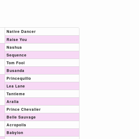
Native Dancer
Raise You
Nashua
Sequence
Tom Fool
Busanda
Princequillo
Lea Lane
Tantieme
Aralia
Prince Chevalier
Belle Sauvage
Acropolis
Babylon