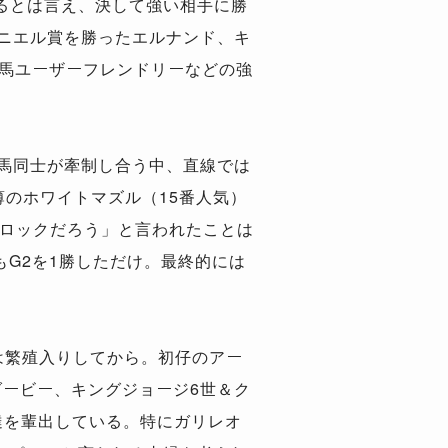
るとは言え、決して強い相手に勝
ニエル賞を勝ったエルナンド、キ
表馬ユーザーフレンドリーなどの強
馬同士が牽制し合う中、直線では
薄のホワイトマズル（15番人気）
フロックだろう」と言われたことは
もG2を1勝しただけ。最終的には
は繁殖入りしてから。初仔のアー
ービー、キングジョージ6世＆ク
達を輩出している。特にガリレオ