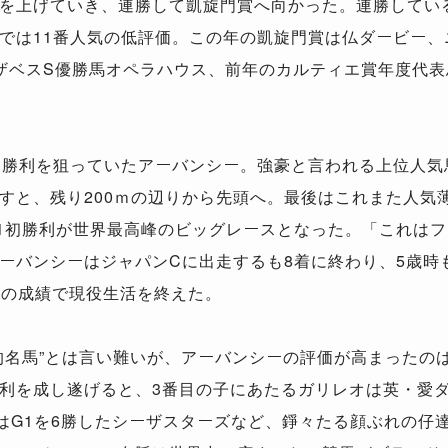
を上げていき、連勝して凱旋門賞へ向かった。連勝してい
では11番人気の低評価。この年の凱旋門賞は仏ダービー、
ザベスS優勝馬オペラハウス、前年のカルティエ賞年度代
と勝利を狙っていたアーバンシー。強豪と言われる上位人気
すと、残り200ｍの辺りから先頭へ。最後はこれまた人気
1初勝利が世界最高峰のビッグレースとなった。「これは
ーバンシーはジャパンCに出走するも8着に終わり、5歳時
みの成績で現役生活を終えた。
的名馬”とは言い難いが、アーバンシーの評価が高まったの
利を成し遂げると、3番目の子にあたるガリレオは英・愛ダ
はG1を6勝したシーザスターズなど、錚々たる顔ぶれの仔