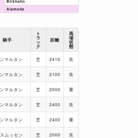
Birkhahn
Alameda
ト
馬
ラ
場
騎手
距離
ッ
状
ク
態
サンマルタン
芝
2410
良
サンマルタン
芝
2100
良
サンマルタン
芝
2000
重
サンマルタン
芝
2400
良
サンマルタン
芝
2400
重
アスムッセン
芝
2000
良