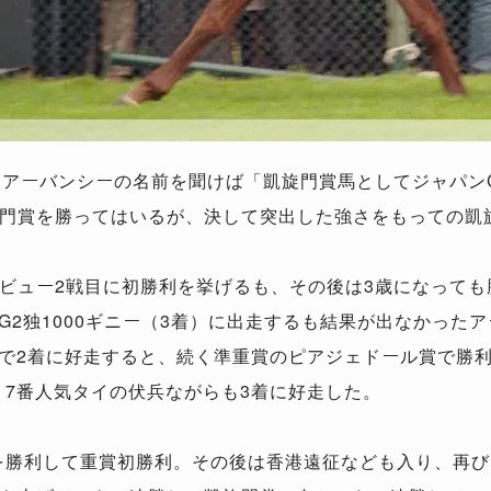
、アーバンシーの名前を聞けば「凱旋門賞馬としてジャパン
門賞を勝ってはいるが、決して突出した強さをもっての凱
ビュー2戦目に初勝利を挙げるも、その後は3歳になっても
G2独1000ギニー（3着）に出走するも結果が出なかった
賞で2着に好走すると、続く準重賞のピアジェドール賞で勝
、7番人気タイの伏兵ながらも3着に好走した。
を勝利して重賞初勝利。その後は香港遠征なども入り、再