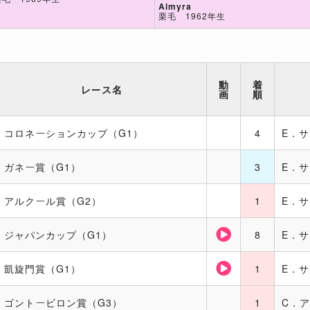
Almyra
栗毛 1962年生
動
着
レース名
画
順
コロネーションカップ（G1）
4
E．
ガネー賞（G1）
3
E．
アルクール賞（G2）
1
E．
ジャパンカップ（G1）
8
E．
凱旋門賞（G1）
1
E．
ゴントービロン賞（G3）
1
C．