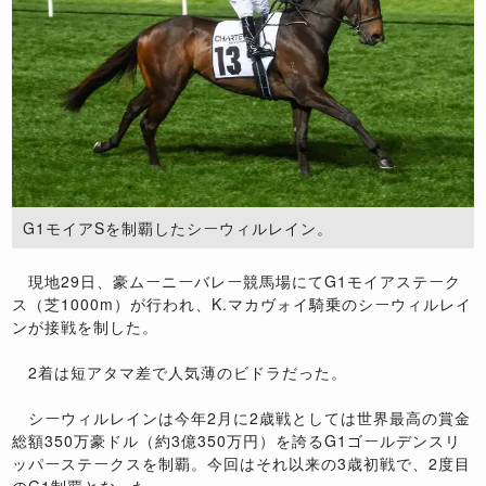
G1モイアSを制覇したシーウィルレイン。
現地29日、豪ムーニーバレー競馬場にてG1モイアステーク
ス（芝1000m）が行われ、K.マカヴォイ騎乗のシーウィルレイ
ンが接戦を制した。
2着は短アタマ差で人気薄のビドラだった。
シーウィルレインは今年2月に2歳戦としては世界最高の賞金
総額350万豪ドル（約3億350万円）を誇るG1ゴールデンスリ
ッパーステークスを制覇。今回はそれ以来の3歳初戦で、2度目
のG1制覇となった。