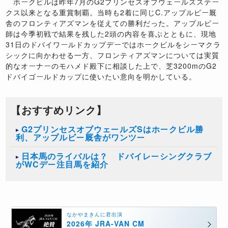
ホークビルは昨年7月のG2プリンセスオブウェールズステー
クス以来となる重賞制覇。当時も2着に同じC.アップルビー厩
舎のフロンティアズマンを従えての勝利だった。アップルビー
師は今季初戦で結果を残した2頭の内容を喜ぶとともに、現地
31日のドバイワールドカップデーではホークビルをシーマクラ
シックに向かわせる一方、フロンティアズマンについては実質
的なオーナーのモハメド殿下に相談した上で、芝3200mのG2
ドバイゴールドカップに使いたい意向を明かしている。
【おすすめリンク】
G2プリンセスオブウェールズSはホークビル勝
利、アップルビー厩舎がワンツー
日本馬のライバルは？ ドバイレーシングクラブ
がWCデー注目馬を紹介
なかやまきんに君出演
2026年 JRA-VAN CM