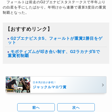
フォールトは前走のG2ブエナビスタステークスで半年ぶり
の白星を手にしたばかり。年明けから連勝で通算3度目の重賞
制覇となった。
【おすすめリンク】
G2ブエナビスタS、フォールトが重賞2勝目をゲ
ット
モポティズムが叩き合い制す、G2ラカナダSで
重賞初制覇
日本馬2頭が参戦！
ジャックルマロワ賞
前へ
次へ