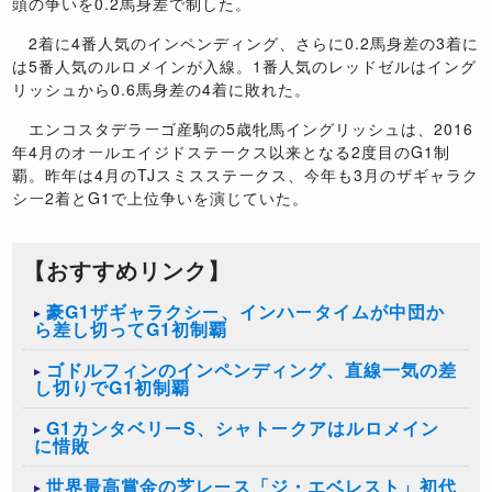
頭の争いを0.2馬身差で制した。
2着に4番人気のインペンディング、さらに0.2馬身差の3着に
は5番人気のルロメインが入線。1番人気のレッドゼルはイング
リッシュから0.6馬身差の4着に敗れた。
エンコスタデラーゴ産駒の5歳牝馬イングリッシュは、2016
年4月のオールエイジドステークス以来となる2度目のG1制
覇。昨年は4月のTJスミスステークス、今年も3月のザギャラク
シー2着とG1で上位争いを演じていた。
【おすすめリンク】
豪G1ザギャラクシー、インハータイムが中団か
ら差し切ってG1初制覇
ゴドルフィンのインペンディング、直線一気の差
し切りでG1初制覇
G1カンタベリーS、シャトークアはルロメイン
に惜敗
世界最高賞金の芝レース「ジ・エベレスト」初代