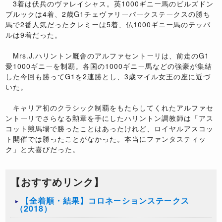
3着は伏兵のヴァレイシャス。英1000ギニー馬のビルズドン
ブルックは4着、2歳G1チェヴァリーパークステークスの勝ち
馬で2番人気だったクレミーは5着、仏1000ギニー馬のテッパ
ルは9着だった。
Mrs.J.ハリントン厩舎のアルファセントーリは、前走のG1
愛1000ギニーを制覇。各国の1000ギニー馬などの強豪が集結
した今回も勝ってG1を2連勝とし、3歳マイル女王の座に近づ
いた。
キャリア初のクラシック制覇をもたらしてくれたアルファセ
ントーリでさらなる勲章を手にしたハリントン調教師は「アス
コット競馬場で勝ったことはあったけれど、ロイヤルアスコッ
ト開催では勝ったことがなかった。本当にファンタスティッ
ク」と大喜びだった。
【おすすめリンク】
【全着順・結果】コロネーションステークス
（2018）