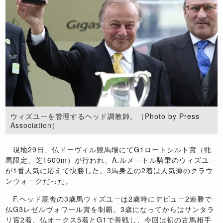
ウィズユーを管理するヘッド調教師。（Photo by Press
Association）
現地29日、仏ドーヴィル競馬場にてG1ロートシルト賞（牝
馬限定、芝1600m）が行われ、A.ルメートル騎乗のウィズユー
が1番人気に応えて快勝した。3馬身差の2着は人気薄のクラウ
ンウォークだった。
F.ヘッド厩舎の3歳馬ウィズユーは2歳時にデビュー2連勝で
仏G3レゼルヴォワール賞を制覇。3歳になってからはサンタラ
リ賞2着、仏オークス5着とG1で善戦し、今回は初の古馬相手