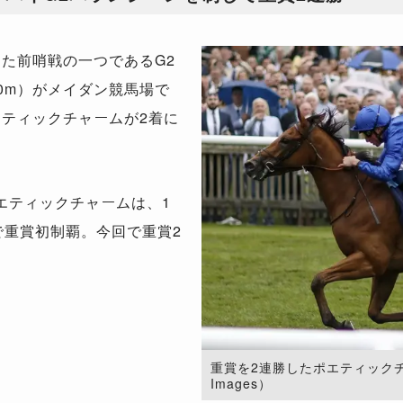
た前哨戦の一つであるG2
0m）がメイダン競馬場で
エティックチャームが2着に
エティックチャームは、1
で重賞初制覇。今回で重賞2
重賞を2連勝したポエティックチャーム
Images）