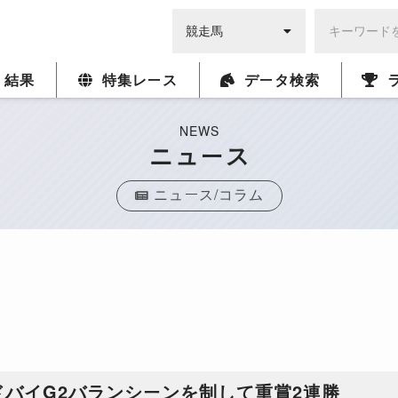
・結果
特集レース
データ検索
NEWS
ニュース
ニュース/コラム
バイG2バランシーンを制して重賞2連勝