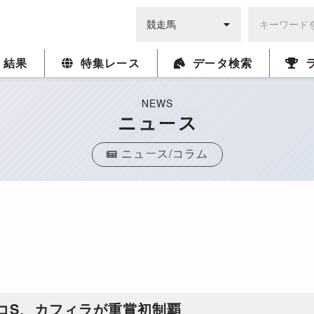
・結果
特集レース
データ検索
NEWS
ニュース
ニュース/コラム
コS、カフィラが重賞初制覇