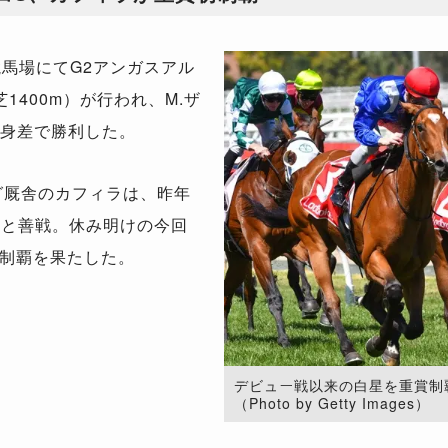
馬場にてG2アンガスアル
1400m）が行われ、M.ザ
馬身差で勝利した。
グ厩舎のカフィラは、昨年
着と善戦。休み明けの今回
制覇を果たした。
デビュー戦以来の白星を重賞制
（Photo by Getty Images）