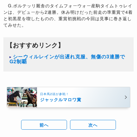
G.ポルテッリ厩舎のタイムフォーウォー産駒タイムトゥレイ
ンは、デビューから2連勝。休み明けだった前走の準重賞で4着
と初黒星を喫したものの、重賞初挑戦の今回は見事に巻き返し
てみせた。
【おすすめリンク】
シーウィルレインが出遅れ克服、無傷の3連勝で
G2制覇
日本馬2頭が参戦！
ジャックルマロワ賞
前へ
次へ