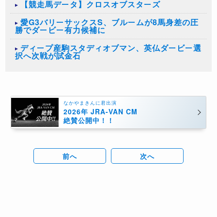
【競走馬データ】クロスオブスターズ
愛G3バリーサックスS、ブルームが8馬身差の圧
勝でダービー有力候補に
ディープ産駒スタディオブマン、英仏ダービー選
択へ次戦が試金石
なかやまきんに君出演
2026年 JRA-VAN CM
絶賛公開中！！
前へ
次へ