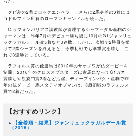
った。
クビ差の2着にロックエンペラー、さらに2馬身差の3着には
ゴドルフィン所有のローマンキャンドルが続いた。
C.ラフォンパリアス調教師が管理するシャマーダル産駒のシ
ャーマンは、昨年7月のデビュー勝ち後に10月のG1ジャンリュ
ックラガルデール賞5着など3連敗。しかし、次戦で2勝目を挙
げて2歳シーズンを終えると、今季初戦でも準重賞を勝ち、こ
れで3連勝としている。
ラフォルス賞の優勝馬は2012年のサオノワが仏ダービーを
制覇、2016年のクロスオブスターズは古馬になってG1ガネー
賞勝ちや凱旋門賞2着など活躍。ディープインパクト産駒で昨
年の仏ダービー馬スタディオブマンは、3歳初戦のラフォルス
賞で2着だった。
【おすすめリンク】
【全着順・結果】ジャンリュックラガルデール賞
（2018）