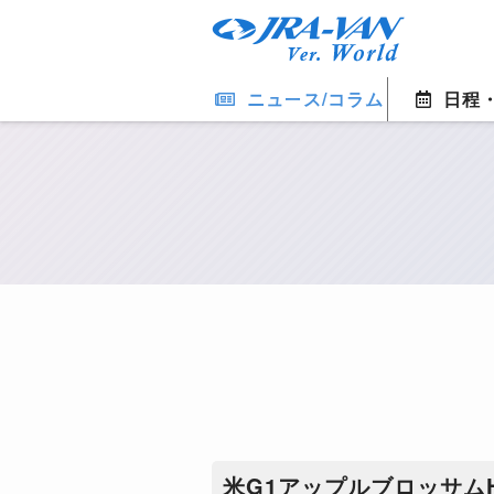
ニュース/コラム
日程
​米G1アップルブロッサ