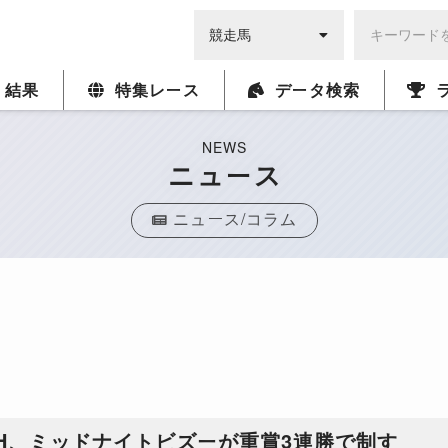
・結果
特集レース
データ検索
NEWS
ニュース
ニュース/コラム
ムH、ミッドナイトビズーが重賞3連勝で制す