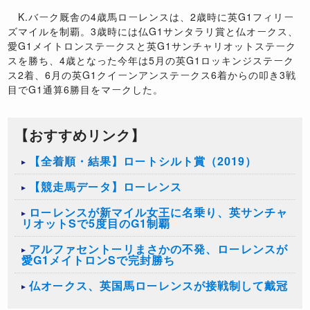
K.バーク厩舎の4歳馬ローレンスは、2歳時に英G1フィリー
ズマイルを制覇。3歳時には仏G1サンタラリ賞と仏オークス、
愛G1メイトロンステークスと英G1サンチャリオットステーク
スを勝ち、4歳となった今年は5月の英G1ロッキンジステーク
ス2着、6月の英G1クイーンアンステークス6着からの叩き3戦
目でG1通算6勝目をマークした。
【おすすめリンク】
【全着順・結果】ロートシルト賞（2019）
【競走馬データ】ローレンス
ローレンスが新マイル女王に名乗り、英サンチャ
リオットSで5度目のG1制覇
アルファセントーリまさかの不発、ローレンスが
愛G1メイトロンSで完封勝ち
​仏オークス、英国馬ローレンスが接戦制して戴冠