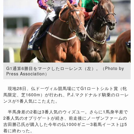
G1通算6勝目をマークしたローレンス（左）。（Photo by
Press Association）
現地28日、仏ドーヴィル競馬場にてG1ロートシルト賞（牝
馬限定、芝1600m）が行われ、P.J.マクドナルド騎乗のローレ
ンスが1番人気にこたえた。
半馬身差の2着は3番人気のウィズユー。さらに1馬身半差で
2番人気のオブリゲートが続き、前走後にノーザンファームの
吉田勝己氏が購入した今年の仏1000ギニー3着馬イーストは5
着に終わった。