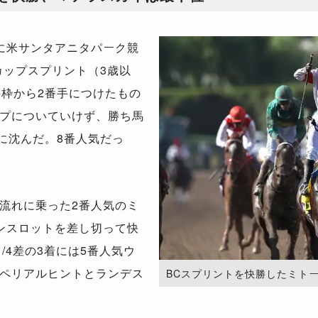
に米サンタアニタパーク競
カップスプリント（3歳以
外枠から2番手につけたもの
プについていけず、勝ち馬
に沈んだ。8番人気だっ
流れに乗った2番人気のミ
ンスロットを差し切って快
1/4差の3着には5番人気ウ
ペリアルヒントとランデス
BCスプリントを快勝したミトーリ。（P