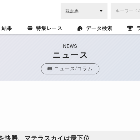
・結果
特集レース
データ検索
NEWS
ニュース
ニュース/コラム
トを快勝、マテラスカイは最下位