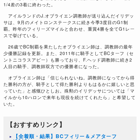
1/4差の3着に終わった。
アイルランドのJ.オブライエン調教師が送り込んだイリデッ
サは、9月のメイトロンステークスに続き今季3度目のG1制
覇。昨年のフィリーズマイルと合わせ、重賞4勝を全てG1レー
スで挙げている。
26歳でBC制覇を果たしたオブライエン師は、調教師の最年
少優勝記録を更新。また、2011年に騎手としてBCターフ（セ
ントニコラスアビー）も勝っており、F.ヘッド調教師に続き2
人目の騎手、調教師双方での優勝者になった。
オブライエン師は「信じられないね。調教師になってから得
た勝利の方が、騎手として得た勝利よりもはるかに嬉しいと思
っていた」と感慨ひとしお。殊勲のイリデッサについては「マ
イルから10ハロンで来年も現役を続けてくれたら」と希望して
いた。
【おすすめリンク】
【全着順・結果】BCフィリー＆メアターフ