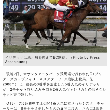
イリデッサは地元勢を抑えてBC制覇。（Photo by Press
Association）
現地2日、米サンタアニタパーク競馬場で行われたG1ブリー
ダーズカップフィリー＆メアターフ（3歳以上牝馬、芝
2000m）は、縦長の3番手を追走した5番人気のイリデッサ
が、2番手から粘り込みを図る2番人気ヴァシリカとの叩き合い
をクビ差で制した。
G1レース6連勝中で圧倒的1番人気に推されたシスターチャ
ーリーは、5番手を追走したものの展開に泣き、さらに2馬身