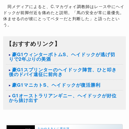
同メディアによると、C.マカヴォイ調教師はレース中にヘイ
ドックが前脚付近を痛めたと説明。「馬の安全が常に最優先。
休ませるのが彼にとってベターだと判断した」と語ったとい
う。
【おすすめリンク】
豪G1ウィンターボトムS、ヘイドックが逃げ切
りで2年ぶりの美酒
豪G1スプリンターのヘイドック陣営、ひと叩き
後のドバイ遠征に前向き
豪G1マニカトS、ヘイドックが復活勝利
G1オーストラリアンギニー、ヘイドックが好位
から抜け出す
なかやまきんに君出演