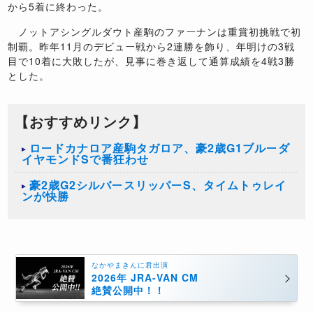
から5着に終わった。
ノットアシングルダウト産駒のファーナンは重賞初挑戦で初
制覇。昨年11月のデビュー戦から2連勝を飾り、年明けの3戦
目で10着に大敗したが、見事に巻き返して通算成績を4戦3勝
とした。
【おすすめリンク】
ロードカナロア産駒タガロア、豪2歳G1ブルーダ
イヤモンドSで番狂わせ
豪2歳G2シルバースリッパーS、タイムトゥレイ
ンが快勝
なかやまきんに君出演
2026年 JRA-VAN CM
絶賛公開中！！