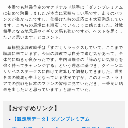
本番でも騎乗予定のマクドナルド騎手は「ダノンプレミアム
に初めて騎乗しましたが本当に素晴らしい馬です。走りのバラ
ンスが良かったですし、仕掛けた時の反応にも大変満足してい
ます。こちらの馬場にも順応しているように感じました。対戦
相手となる地元馬やイギリス馬も強いですが、ベストを尽くし
たいと思います」とコメント。
猿橋照彦調教助手は「すごくリラックスしていて、ここまで
順調に来ています。今日の調教では自分で進む気があって、全
体的に動きが良かったです。中内田厩舎の『諦めない気持ちを
強く持ってチャレンジする』という理念に基づき、クイーンエ
リザベスステークスに向けて逆算して調整してきました。世界
各国の競馬が中止となっている状況ですが、このオーストラリ
アでの挑戦を日本のファンの皆様に見ていただき、一番良い結
果を出したいと思っています」と語っていた。
【おすすめリンク】
【競走馬データ】ダノンプレミアム