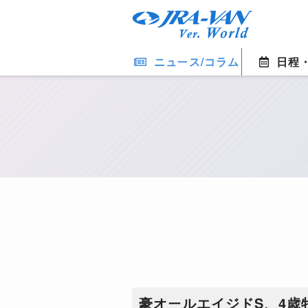
ニュース/コラム
日程
豪オールエイジドS、4歳