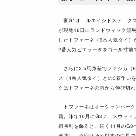
豪G1オールエイジドステークス（
が現地18日にランドウィック競
したトファーネ（6番人気タイ）
2番人気ピエラータをゴール寸前で
さらに2.5馬身差でファシカ（
ス（4番人気タイ）との3着争い
クはトファーネの内から伸び切れ
トファーネはオーシャンパーク産
覇。昨年10月にG3ノースウッ
初勝利を飾ると、続く11月のG
連勝し、今回はそれ以来の白星で