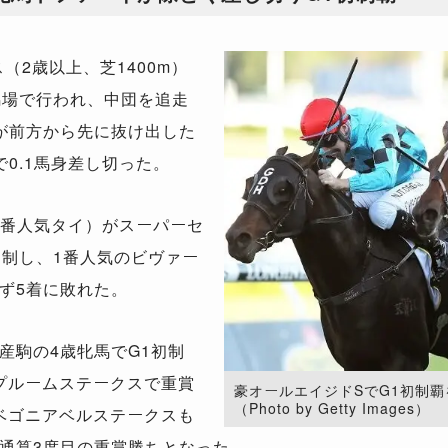
2歳以上、芝1400m）
馬場で行われ、中団を追走
が前方から先に抜け出した
0.1馬身差し切った。
6番人気タイ）がスーパーセ
を制し、1番人気のビヴァー
ず5着に敗れた。
駒の4歳牝馬でG1初制
ドプルームステークスで重賞
豪オールエイジドSでG1初制
（Photo by Getty Images）
3ベゴニアベルステークスも
通算3度目の重賞勝ちとなった。