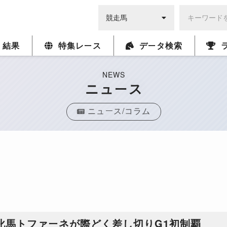
・結果
特集レース
データ検索
NEWS
ニュース
ニュース/コラム
牝馬トファーネが際どく差し切りG1初制覇