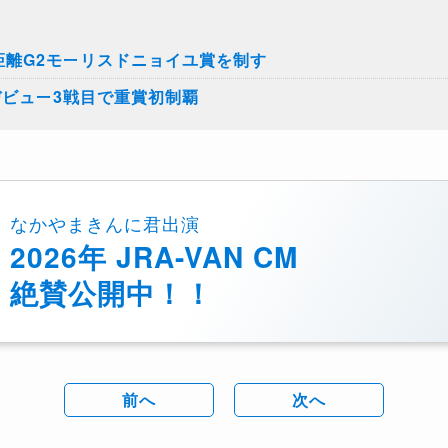
距離G2モーリスドニョイユ賞を制す
デビュー3戦目で重賞初制覇
なかやまきんに君出演
2026年 JRA-VAN CM
絶賛公開中！！
前へ
次へ