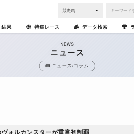
・結果
特集レース
データ検索
NEWS
ニュース
ニュース/コラム
のヴォルカンスターが重賞初制覇