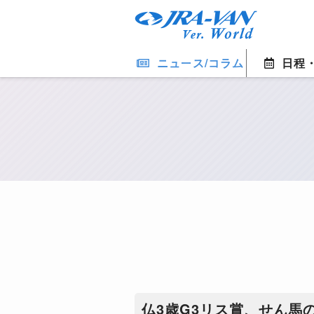
ニュース/コラム
日程
仏3歳G3リス賞、せん馬