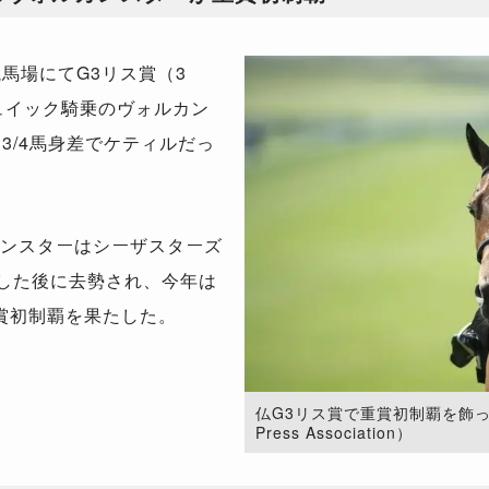
馬場にてG3リス賞（3
ビュイック騎乗のヴォルカン
3/4馬身差でケティルだっ
ンスターはシーザスターズ
とした後に去勢され、今年は
賞初制覇を果たした。
仏G3リス賞で重賞初制覇を飾った
Press Association）