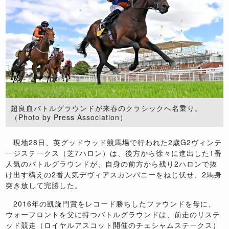
超良血バトルグラウンドが来春のクラシックへ名乗り。
（Photo by Press Association）
現地28日、英グッドウッド競馬場で行われた2歳G2ヴィンテ
ージステークス（芝7ハロン）は、後方から徐々に進出した1番
人気のバトルグラウンドが、自身の前方から残り2ハロンで抜
け出す構えの2番人気デヴィアスカンパニーをねじ伏せ、2馬身
突き放して完勝した。
2016年の凱旋門賞をレコード勝ちしたファウンドを母に、
ウォーフロントを父に持つバトルグラウンドは、前走のリステ
ッド競走（ロイヤルアスコット開催のチェシャムステークス）