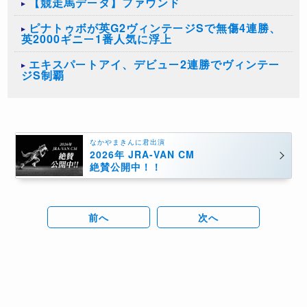
【競走馬データ】ファウンド
ピナトゥボが英G2ヴィンテージSで無傷4連勝、
英2000ギニー1番人気に浮上
エキスパートアイ、デビュー2連勝でヴィンテー
ジS制覇
なかやまきんに君出演
2026年 JRA-VAN CM
絶賛公開中！！
前へ
次へ