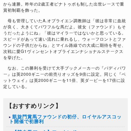
から連勝。昨年の2歳王者ピナトゥボも制した出世レースで重
賞初制覇を飾った。
母も管理していたA.オブライエン調教師は「彼は非常に血統
が良く、大きくてパワフルな馬だよ。彼女（ファウンド）もそ
うだったようにね」「彼はマイラーではないかと思っている。
スピードがあって速い流れに乗れるし、ウォーフロントとファ
ウンドの子供だからね」とマイル路線での大成に期待を寄せ、
次戦に愛G1ヴィンセントオブライエンナショナルステークス
を挙げた。
なお、この勝利を受けて大手ブックメーカーの『パディパワ
ー』は英2000ギニーの前売りオッズを9倍に設定。同じく『ベ
ットウェイ』は英2000ギニーを11倍、英ダービーを17倍に設
定している。
【おすすめリンク】
凱旋門賞馬ファウンドの初仔、ロイヤルアスコッ
ト開催で初勝利