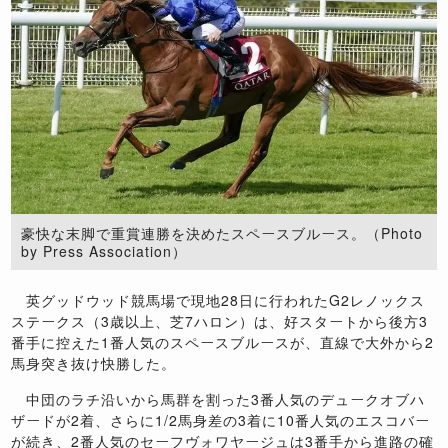
豪快な末脚で重賞連勝を決めたスペースブルース。（Photo
by Press Association）
英グッドウッド競馬場で現地28日に行われたG2レノックス
ステークス（3歳以上、芝7ハロン）は、好スタートから後方3
番手に控えた1番人気のスペースブルースが、直線で大外から2
馬身突き抜け快勝した。
中団のラチ沿いから馬群を割った3番人気のデュークオブハ
ザードが2着、さらに1/2馬身差の3着に10番人気のエスコバー
が続き、2番人気のセーフヴォワヤージュは3番手から進路の確