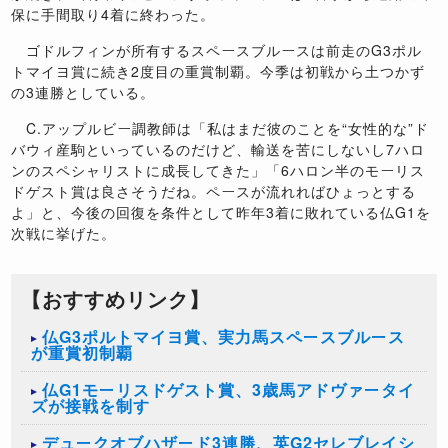
保に手間取り4着に終わった。
ゴドルフィンが所有するスペースブルースは前走のG3ポル
トマイヨ賞に続き2度目の重賞制覇。今季は初戦から土つかず
の3連勝としている。
C.アップルビー調教師は「私はまだ彼のことを“女性的な”ド
バウィ産駒といっているのだけど、輸送を苦にしないし7ハロ
ンのスペシャリストに成長してきた」「6ハロン半のモーリス
ドゲスト賞は良さそうだね。ペースが流れればひょっとする
よ」と、今後の回復を条件として昨年3着に敗れている仏G1を
次戦に挙げた。
【おすすめリンク】
仏G3ポルトマイヨ賞、実力馬スペースブルース
が重賞初制覇
仏G1モーリスドゲスト賞、3歳馬アドヴァータイ
ズが接戦を制す
デュークオブハザード3連勝、英G2セレブレイシ