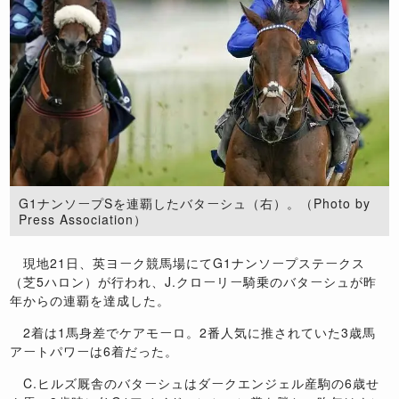
G1ナンソープSを連覇したバターシュ（右）。（Photo by
Press Association）
現地21日、英ヨーク競馬場にてG1ナンソープステークス
（芝5ハロン）が行われ、J.クローリー騎乗のバターシュが昨
年からの連覇を達成した。
2着は1馬身差でケアモーロ。2番人気に推されていた3歳馬
アートパワーは6着だった。
C.ヒルズ厩舎のバターシュはダークエンジェル産駒の6歳せ