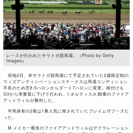
レースが行われたサラトガ競馬場。（Photo by Getty
Images）
現地2日、米サラトガ競馬場にて予定されていた2歳限定戦の
ウィズアンティシペーションステークスは馬場コンディション
不良のため芝8.5ハロンからダート7ハロンに変更。格付けも
G3から準重賞に下げて行われ、I.オルティスJr.騎乗のファイア
アットウィルが勝利した。
半馬身差の2着は1番人気に推されていたブレイムザブーズだ
った。
M.メイカー厩舎のファイアアットウィルはデクラレーション