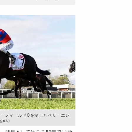
コーフィールドCを制したベリーエレ
ages）
。牝馬としてはここ50年で11頭