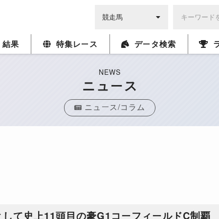
・結果
特集レース
データ検索
NEWS
ニュース
ニュース/コラム
して史上11頭目の豪G1コーフィールドC制覇