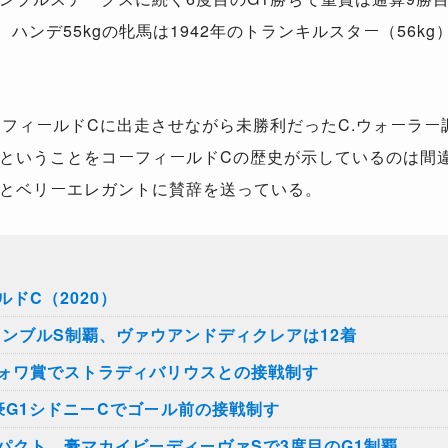
ハンデ55kgの牝馬は1942年のトランキルスター（56k
フィールドCに出走させながら未勝利だったC.ウォーラー調
ということをコーフィールドCの歴史が示しているのは間
とベリーエレガントに賛辞を送っている。
ドC（2020）
ーンブルS制覇、ヴァウアンドディクレアは12着
ォワ賞でストラディバリウスとの接戦制す
豪G1シドニーCでゴール前の接戦制す
パクト、豪マカイビーディーヴァSで3度目のG1制覇