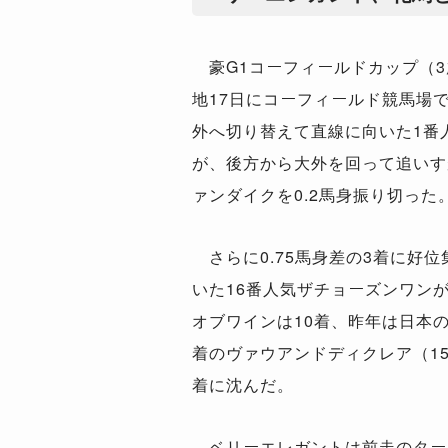
豪G1コーフィールドカップ（3歳
地17日にコーフィールド競馬場
外へ切り替えて直線に向いた1番
が、後方から大外を回って追いす
ァンダイクを0.2馬身振り切った
さらに0.75馬身差の3着に好
いた16番人気ザチョーズンワン
オブワインは10着、昨年は日本
着のヴァウアンドディクレア（15
着に沈んだ。
ベリーエレガントは前走のターン