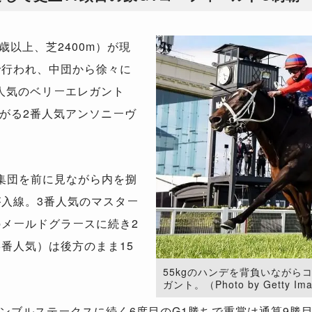
以上、芝2400m）が現
で行われ、中団から徐々に
人気のベリーエレガント
がる2番人気アンソニーヴ
。
位集団を前に見ながら内を捌
が入線。3番人気のマスター
のメールドグラースに続き2
番人気）は後方のまま15
55kgのハンデを背負いながら
ガント。（Photo by Getty Im
ブルステークスに続く6度目のG1勝ちで重賞は通算9勝目