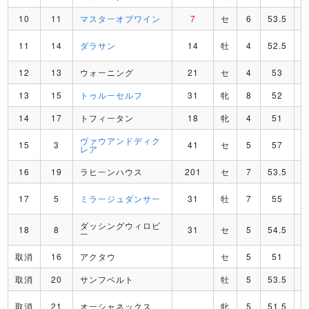
10
11
マスターオブワイン
7
セ
6
53.5
11
14
ダラサン
14
牡
4
52.5
12
13
ウォーニング
21
セ
4
53
13
15
トゥルーセルフ
31
牝
8
52
14
17
トフィータン
18
牝
4
51
ヴァウアンドディク
15
3
41
セ
5
57
レア
16
19
ラヒーンハウス
201
セ
7
53.5
17
5
ミラージュダンサー
31
牡
7
55
ダッシングウィロビ
18
8
31
セ
5
54.5
ー
取消
16
アクタウ
セ
5
51
取消
20
サンフベルト
牡
5
53.5
取消
21
オーシャネックス
牝
5
51.5