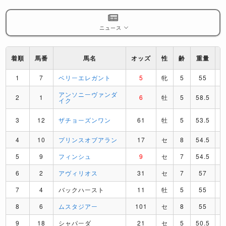
ニュース
着順
馬番
馬名
オッズ
性
齢
重量
1
7
ベリーエレガント
5
牝
5
55
アンソニーヴァンダ
2
1
6
牡
5
58.5
イク
3
12
ザチョーズンワン
61
牡
5
53.5
4
10
プリンスオブアラン
17
セ
8
54.5
5
9
フィンシュ
9
セ
7
54.5
6
2
アヴィリオス
31
セ
7
57
7
4
バックハースト
11
牡
5
55
8
6
ムスタジアー
101
セ
8
55
9
18
シャパーダ
21
セ
5
50.5