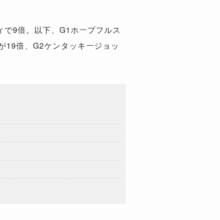
ィで
9
倍。以下、
G1
ホープフルス
が
19
倍、
G2
ケンタッキージョッ