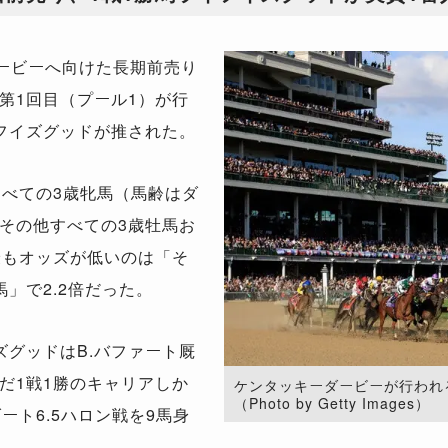
ービーへ向けた長期前売り
第
1
回目（プール
1
）が行
フイズグッドが推された。
すべての
3
歳牝馬（馬齢はダ
その他すべての
3
歳牡馬お
最もオッズが低いのは「そ
馬」で
2.2
倍だった。
ズグッドは
B.
バファート厩
だ
1
戦
1
勝のキャリアしか
ケンタッキーダービーが行われ
（Photo by Getty Images）
ダート
6.5
ハロン戦を
9
馬身