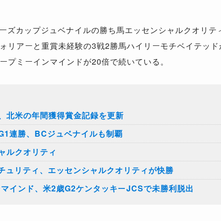
ーズカップジュベナイルの勝ち馬エッセンシャルクオリテ
ォリアーと重賞未経験の
3
戦
2
勝馬ハイリーモチベイテッド
ープミーインマインドが
20
倍で続いている。
、北米の年間獲得賞金記録を更新
G1連勝、BCジュベナイルも制覇
ャルクオリティ
ーチュリティ、エッセンシャルクオリティが快勝
マインド、米2歳G2ケンタッキーJCSで未勝利脱出