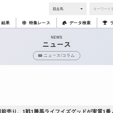
・結果
特集レース
データ検索
NEWS
ニュース
ニュース/コラム
回前売り、1戦1勝馬ライフイズグッドが実質1番