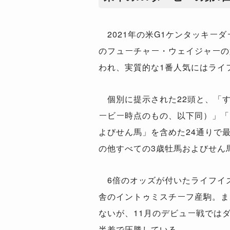
2021
年の米
G1
ケンタッキーダ
のフューチャー・ウェイジャーの
われ、実質的な
1
番人気にはライ
個別に提示された
22
頭と、「
ービー時点のもの、以下同）」「
よびせん馬」を含めた
24
通りで
の他すべての
3
歳牡馬およびせん
6
倍のオッズが付いたライフイ
舎のイントゥミスチーフ産駒。ま
ないが、
11
月のデビュー戦では
半差で圧勝している。