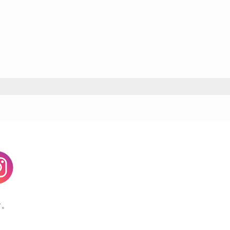
agram
す。