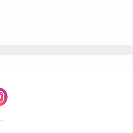
agram
す。