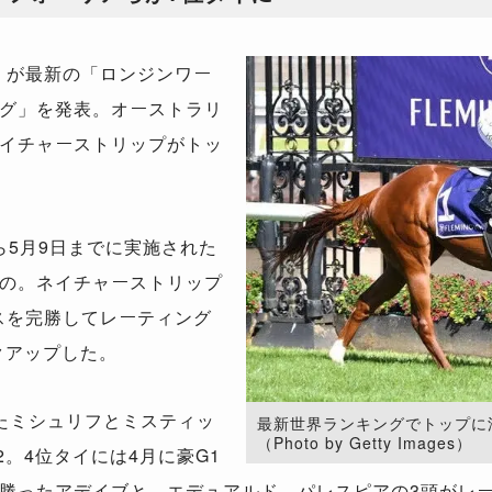
）が最新の「ロンジンワー
グ」を発表。オーストラリ
イチャーストリップがトッ
ら5月9日までに実施された
の。ネイチャーストリップ
クスを完勝してレーティング
クアップした。
たミシュリフとミスティッ
最新世界ランキングでトップに
（Photo by Getty Images）
2。4位タイには4月に豪G1
勝ったアデイブと、エデュアルド、パレスピアの3頭がレー