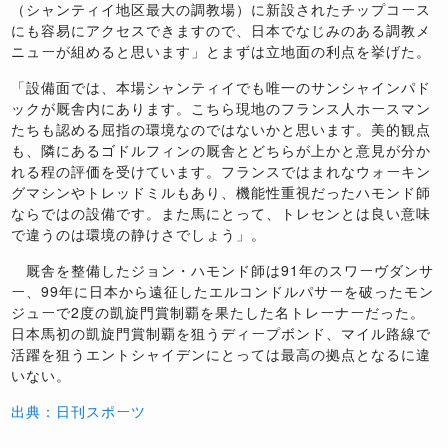
（シャンティイ地区最大の調教場）に新設されたチップコース
にも容易にアクセスできますので、日本でなじみのある調教メ
ニューが組めると思います」とまずは立地面の利点を挙げた。
「設備面では、本場シャンティイでも唯一のサンシャインパド
ックが厩舎内にあります。こちら現地のフランス人ホースマン
たちも認める屈指の環境なのではないかと思います。美的観点
も、隣にあるゴドルフィンの厩舎とどちらが上かと意見が分か
れる程の評価を受けています。フランスではまれなウォーキン
グマシンやトレッドミルもあり、機能性重視だったハモンド師
ならではの設備です。また馬にとって、トレセンとは良い意味
で違うのは環境の静けさでしょう」。
厩舎を整備したジョン・ハモンド師は91年のスワーヴダンサ
ー、99年に日本から遠征したエルコンドルパサーを破ったモン
ジューで2度の凱旋門賞制覇を果たした名トレーナーだった。
日本馬初の凱旋門賞制覇を狙うディープボンド、マイル路線で
活躍を狙うエントシャイデンにとっては最高の拠点となるに違
いない。
出典：日刊スポーツ