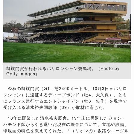
凱旋門賞が行われるパリロンシャン競馬場。（Photo by
Getty Images）
今秋の凱旋門賞（G1、芝2400メートル、10月3日＝パリロ
ンシャン）に遠征するディープボンド（牡4、大久保）、とも
にフランス遠征するエントシャイデン（牡6、矢作）を現地で
受け入れる清水裕夫調教師（39）が取材に応じた。
18年に開業した清水裕夫厩舎。19年末に勇退したジョン・
ハモンド師から引き継いだ現在の厩舎について、立地や設備、
環境面の特色を教えてくれた。「（リオンの）坂路やエーグル