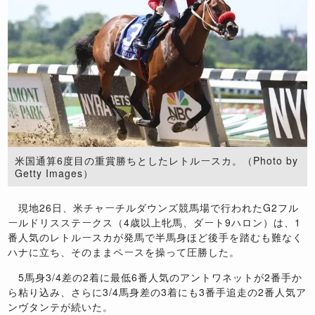
米国通算6度目の重賞勝ちとしたレトルースカ。（Photo by
Getty Images）
現地26日、米チャーチルダウンズ競馬場で行われたG2フル
ールドリスステークス（4歳以上牝馬、ダート9ハロン）は、1
番人気のレトルースカが発馬で半馬身ほど後手を踏むも難なく
ハナに立ち、そのままペースを操って圧勝した。
5馬身3/4差の2着に最低6番人気のアントワネットが2番手か
ら粘り込み、さらに3/4馬身差の3着にも3番手追走の2番人気ア
ンヴタンテが続いた。