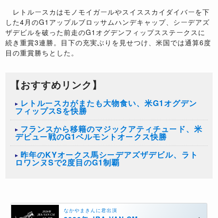
レトルースカはモノモイガールやスイススカイダイバーを下
した4月のG1アップルブロッサムハンデキャップ、シーデアズ
ザデビルを破った前走のG1オグデンフィップスステークスに
続き重賞3連勝。目下の充実ぶりを見せつけ、米国では通算6度
目の重賞勝ちとした。
【おすすめリンク】
レトルースカがまたも大物食い、米G1オグデン
フィップスSを快勝
フランスから移籍のマジックアティチュード、米
デビュー戦のG1ベルモントオークス快勝
昨年のKYオークス馬シーデアズザデビル、ラト
ロワンヌSで2度目のG1制覇
なかやまきんに君出演