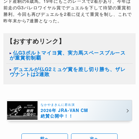
ンド産駒の6歳馬。19年にもこのレースで2着があり、今年は
前走のG3パレロワイヤル賞でデュエルを下して待望の重賞初
勝利。今回も再びデュエルを2着に従えて重賞を制し、これで
昨年末から7連勝となった。
【おすすめリンク】
仏G3ポルトマイヨ賞、実力馬スペースブルース
が重賞初制覇
デュエルが仏G2ミュゲ賞を差し切り勝ち、ザレ
ヴナントは2連敗
なかやまきんに君出演
2026年 JRA-VAN CM
絶賛公開中！！
前へ
次へ