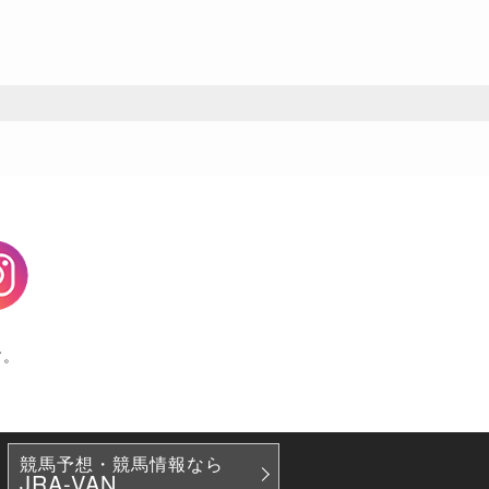
agram
す。
競馬予想・競馬情報なら
JRA-VAN