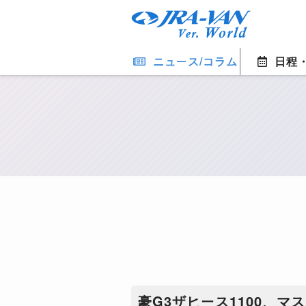
ニュース/コラム
日程
豪G3ザヒース1100、