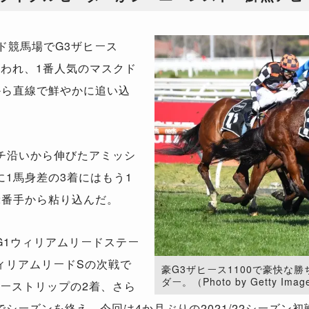
ド競馬場でG3ザヒース
が行われ、1番人気のマスクド
から直線で鮮やかに追い込
ラチ沿いから伸びたアミッシ
1馬身差の3着にはもう1
2番手から粘り込んだ。
1ウィリアムリードステー
ィリアムリードSの次戦で
豪G3ザヒース1100で豪快な
ダー。（Photo by Getty Imag
ャーストリップの2着、さら
シーズンを終え、今回は4か月ぶりの2021/22シーズン初