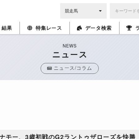
・結果
特集レース
データ検索
NEWS
ニュース
ニュース/コラム
ナモー、3歳初戦のG2ラントゥザローズを快勝