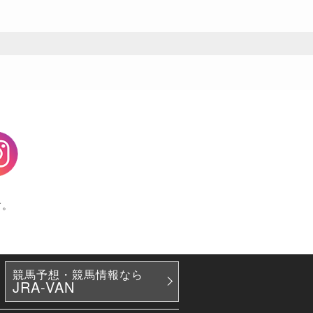
agram
す。
競馬予想・競馬情報なら
JRA-VAN