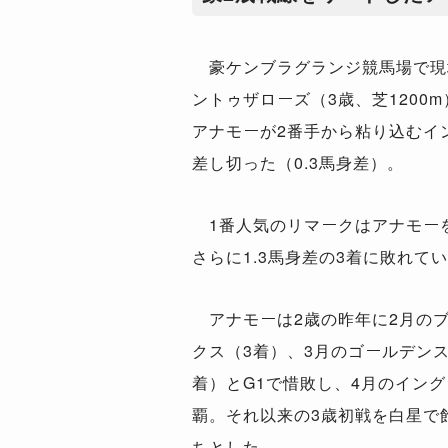
豪ケンブラグランジ競馬場で現地
ントゥザローズ（3歳、芝1200
アナモーが2番手から粘り込むイ
差し切った（0.3馬身差）。
1番人気のリマークはアナモー
さらに1.3馬身差の3着に敗れて
アナモーは2歳の昨年に2月の
クス（3着）、3月のゴールデン
着）とG1で惜敗し、4月のイング
覇。それ以来の3歳初戦を白星で
ちとした。