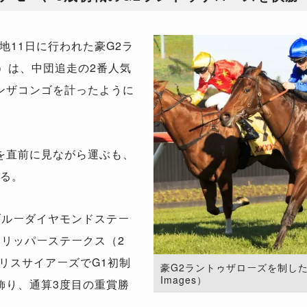
11日に行われた豪G2ラ
m）は、中団追走の2番人気
ンザコンゴを計ったように
を直前に見ながら運ぶも、
いる。
ブルーダイヤモンドステー
スリッパーステークス（2
リスサイアーズでG1初制
豪G2ラントゥザローズを制したアナモ
Images）
飾り、通算3度目の重賞勝