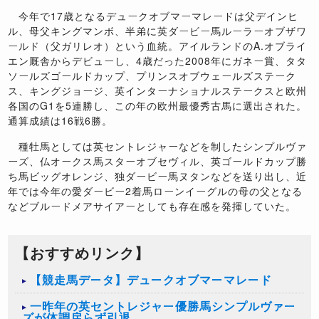
今年で17歳となるデュークオブマーマレードは父デインヒ
ル、母父キングマンボ、半弟に英ダービー馬ルーラーオブザワ
ールド（父ガリレオ）という血統。アイルランドのA.オブライ
エン厩舎からデビューし、4歳だった2008年にガネー賞、タタ
ソールズゴールドカップ、プリンスオブウェールズステーク
ス、キングジョージ、英インターナショナルステークスと欧州
各国のG1を5連勝し、この年の欧州最優秀古馬に選出された。
通算成績は16戦6勝。
種牡馬としては英セントレジャーなどを制したシンプルヴァ
ーズ、仏オークス馬スターオブセヴィル、英ゴールドカップ勝
ち馬ビッグオレンジ、独ダービー馬ヌタンなどを送り出し、近
年では今年の愛ダービー2着馬ローンイーグルの母の父となる
などブルードメアサイアーとしても存在感を発揮していた。
【おすすめリンク】
【競走馬データ】デュークオブマーマレード
一昨年の英セントレジャー優勝馬シンプルヴァー
ズが体調戻らず引退