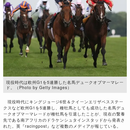
現役時代は欧州G1を5連勝した名馬デュークオブマーマレー
ド。（Photo by Getty Images）
現役時代にキングジョージ6世＆クイーンエリザベスステー
クスなど欧州G1を5連勝し、種牡馬としても成功した名馬デュ
ークオブマーマレードが種牡馬を引退したことが、現在の繋養
先である南アフリカのドラケンシュタインスタッドから発表さ
れた。英『racingpost』など複数のメディアが報じている。