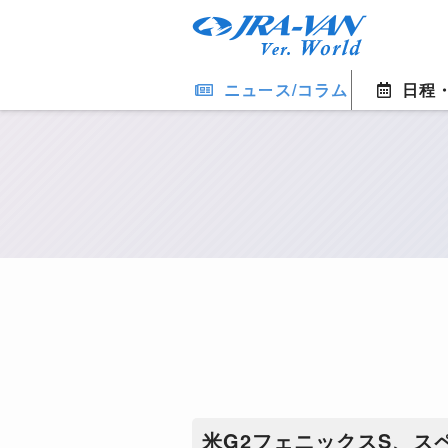
ニュース/コラム
日程
米G2フェニックスS、ス