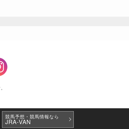
agram
す。
競馬予想・競馬情報なら
JRA-VAN