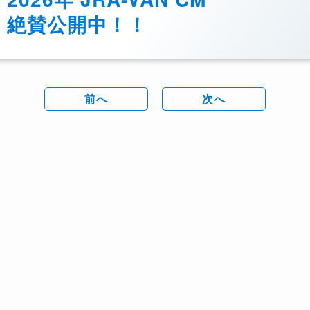
絶賛公開中！！
前へ
次へ