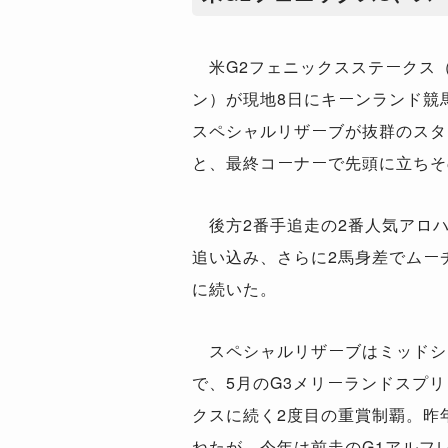
米G2フェニックスステークス（
ン）が現地8日にキーンランド競
スペシャルリザーブが抜群のスタ
と、最終コーナーで先頭に立ちそ
後方2番手追走の2番人気アロハ
追い込み、さらに2馬身差でムー
に続いた。
スペシャルリザーブはミッドシ
で、5月のG3メリーランドスプ
クスに続く2度目の重賞制覇。昨
ねたが、今年は前走のG1アルフレ