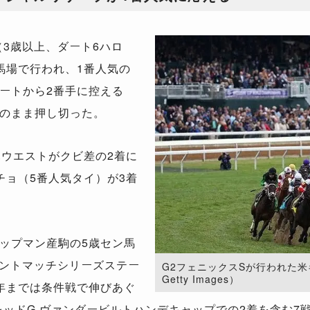
3歳以上、ダート6ハロ
馬場で行われ、1番人気の
ートから2番手に控える
のまま押し切った。
ウエストがクビ差の2着に
チョ（5番人気タイ）が3着
ップマン産駒の5歳セン馬
リントマッチシリーズステー
G2フェニックスSが行われた米キ
Getty Images）
年までは条件戦で伸びあぐ
ッドG.ヴァンダービルトハンデキャップでの2着を含む7戦