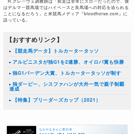
H.グレーヴェ調教師は「前走は非常にスローだったので、彼
はデルマー競馬場ではハイペースと良馬場への対応を迫られる
ことになるだろう」と米競馬メディア『bloodhorse.com』に
語っている。
【おすすめリンク】
【競走馬データ】トルカータータッソ
アルピニスタが独G1を2連勝、オイロパ賞も快勝
独G1バーデン大賞、トルカータータッソが制す
独ダービー、シスファハンが大外一気で親子制覇
達成
【特集】ブリーダーズカップ（2021）
なかやまきんに君出演