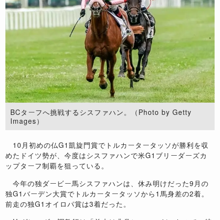
BCターフへ挑戦するシスファハン。（Photo by Getty
Images）
10月初めの仏G1凱旋門賞でトルカータータッソが勝利を収
めたドイツ勢が、今度はシスファハンで米G1ブリーダーズカ
ップターフ制覇を狙っている。
今年の独ダービー馬シスファハンは、休み明けだった9月の
独G1バーデン大賞でトルカータータッソから1馬身差の2着。
前走の独G1オイロパ賞は3着だった。