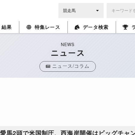
・結果
特集レース
データ検索
NEWS
ニュース
ニュース/コラム
師愛馬2頭で米国制圧、西海岸開催はビッグチャ