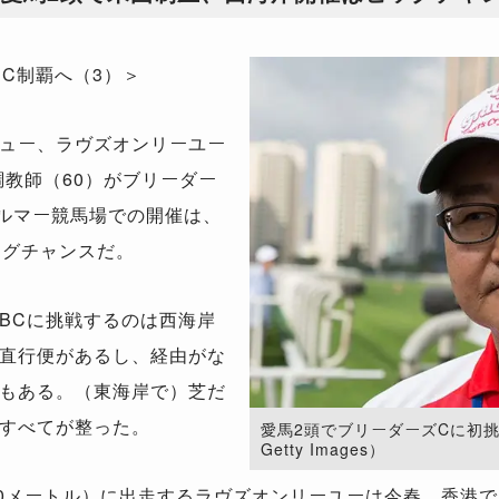
のBC制覇へ（3）＞
ュー、ラヴズオンリーユー
調教師（60）がブリーダー
ルマー競馬場での開催は、
ッグチャンスだ。
BCに挑戦するのは西海岸
直行便があるし、経由がな
もある。（東海岸で）芝だ
すべてが整った。
愛馬2頭でブリーダーズCに初挑戦
Getty Images）
0メートル）に出走するラヴズオンリーユーは今春、香港で