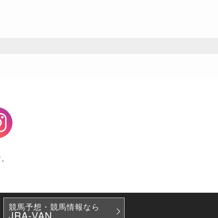
agram
す。
競馬予想・競馬情報なら
JRA-VAN