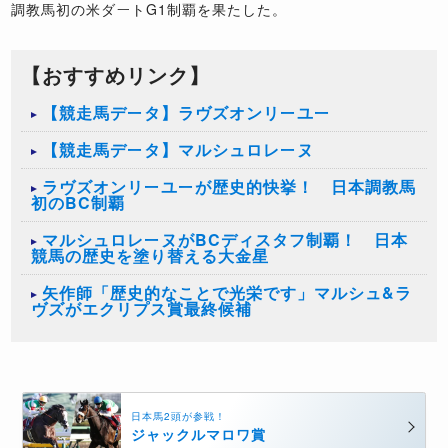
調教馬初の米ダート
G1
制覇を果たした。
【おすすめリンク】
【競走馬データ】ラヴズオンリーユー
【競走馬データ】マルシュロレーヌ
ラヴズオンリーユーが歴史的快挙！ 日本調教馬
初のBC制覇
マルシュロレーヌがBCディスタフ制覇！ 日本
競馬の歴史を塗り替える大金星
矢作師「歴史的なことで光栄です」マルシュ&ラ
ヴズがエクリプス賞最終候補
日本馬2頭が参戦！
ジャックルマロワ賞