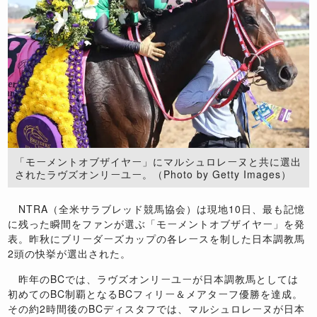
「モーメントオブザイヤー」にマルシュロレーヌと共に選出
されたラヴズオンリーユー。（Photo by Getty Images）
NTRA
（全米サラブレッド競馬協会）は現地
10
日、最も記憶
に残った瞬間をファンが選ぶ「モーメントオブザイヤー」を発
表。昨秋にブリーダーズカップの各レースを制した日本調教馬
2
頭の快挙が選出された。
昨年の
BC
では、ラヴズオンリーユーが日本調教馬としては
初めての
BC
制覇となる
BC
フィリー＆メアターフ優勝を達成。
その約
2
時間後の
BC
ディスタフでは、マルシュロレーヌが日本